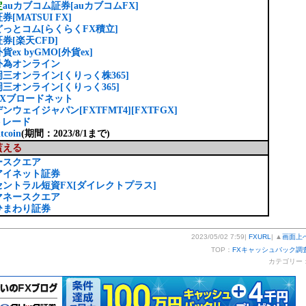
定
auカブコム証券[auカブコムFX]
券[MATSUI FX]
っとコム[らくらくFX積立]
券[楽天CFD]
貨ex byGMO[外貨ex]
外為オンライン
岡三オンライン[くりっく株365]
岡三オンライン[くりっく365]
FXブロードネット
ンウェイジャパン[FXTFMT4][FXTFGX]
Xトレード
tcoin
(期間：2023/8/1まで)
貰える
ースクエア
アイネット証券
セントラル短資FX[ダイレクトプラス]
マネースクエア
ひまわり証券
2023/05/02 7:59|
FXURL
| ▲
画面上
TOP：
FXキャッシュバック調
カテゴリー