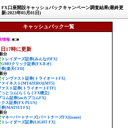
FX口座開設キャッシュバックキャンペーン調査結果(最終更
新:2023年05月01日)
キャッシュバック一覧
新情報↓
■□■
1日17時に更新
新分
定
トレイダーズ証券[みんなのFX]
定
GMOクリック証券[FXネオ]
券[楽天CFD]
新分
定
インヴァスト証券[トライオートFX]
ァイネスト[MT4ZERO][MT5]
ァスト証券[トライオートETF]
っとコム[らくらくFX積立]
ブコム証券[auカブコムFX]
クス証券[FX PLUS]
券[MATSUI FX]
新分
定
マネーパートナーズ[パートナーズFX][nano]
定
トレイダーズ証券[LIGHT FX]