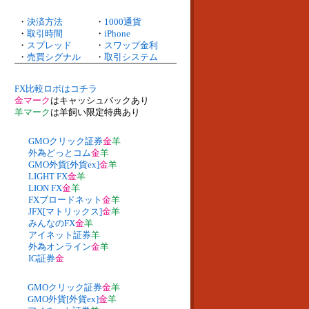
・
決済方法
・
1000通貨
・
取引時間
・
iPhone
・
スプレッド
・
スワップ金利
・
売買シグナル
・
取引システム
FX比較ロボはコチラ
金マーク
はキャッシュバックあり
羊マーク
は羊飼い限定特典あり
GMOクリック証券
金
羊
外為どっとコム
金
羊
GMO外貨[外貨ex]
金
羊
LIGHT FX
金
羊
LION FX
金
羊
FXブロードネット
金
羊
JFX[マトリックス]
金
羊
みんなのFX
金
羊
アイネット証券
羊
外為オンライン
金
羊
IG証券
金
GMOクリック証券
金
羊
GMO外貨[外貨ex]
金
羊