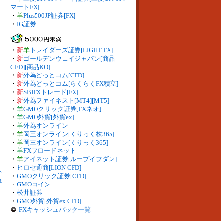
マートFX]
・
羊
Plus500JP証券[FX]
・
IG証券
・
新
羊
トレイダーズ証券[LIGHT FX]
・
新
ゴールデンウェイジャパン[商品
CFD][商品KO]
・
新
外為どっとコム[CFD]
・
新
外為どっとコム[らくらくFX積立]
・
新
SBIFXトレード[FX]
・
新
外為ファイネスト[MT4][MT5]
・
羊
GMOクリック証券[FXネオ]
・
羊
GMO外貨[外貨ex]
・
羊
外為オンライン
・
羊
岡三オンライン[くりっく株365]
・
羊
岡三オンライン[くりっく365]
・
羊
FXブロードネット
・
羊
アイネット証券[ループイフダン]
・
ヒロセ通商[LION CFD]
へ
・
GMOクリック証券[CFD]
査
・
GMOコイン
：
・
松井証券
・
GMO外貨[外貨ex CFD]
FXキャッシュバック一覧