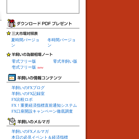
夏時間バージョ
冬時間バージョ
ン
ン
零式フリー版
零式羊飼い版
壱式フリー版
new
羊飼いのFXブログ
羊飼いのFX記録室
FX比較ロボ
FX！重要経済指標直前通知システム
FX口座開設キャンペーン徹底調査
羊飼いのFXメルマガ
本日の必見イベント＆経済指標