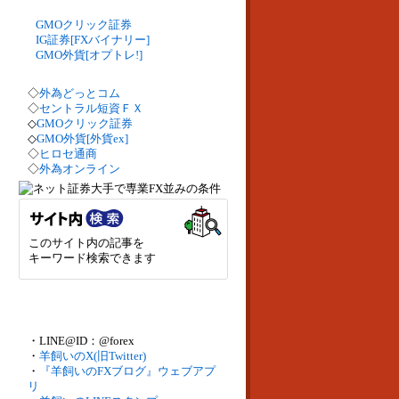
GMOクリック証券
IG証券[FXバイナリー]
GMO外貨[オプトレ!]
◇
外為どっとコム
◇
セントラル短資ＦＸ
◇
GMOクリック証券
◇
GMO外貨[外貨ex]
◇
ヒロセ通商
◇
外為オンライン
このサイト内の記事を
キーワード検索できます
・LINE@ID：@forex
・
羊飼いのX(旧Twitter)
・
『羊飼いのFXブログ』ウェブアプ
リ