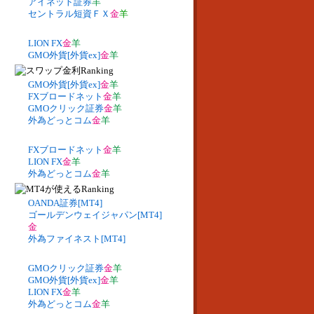
アイネット証券
羊
セントラル短資ＦＸ
金
羊
LION FX
金
羊
GMO外貨[外貨ex]
金
羊
GMO外貨[外貨ex]
金
羊
FXブロードネット
金
羊
GMOクリック証券
金
羊
外為どっとコム
金
羊
FXブロードネット
金
羊
LION FX
金
羊
外為どっとコム
金
羊
OANDA証券[MT4]
ゴールデンウェイジャパン[MT4]
金
外為ファイネスト[MT4]
GMOクリック証券
金
羊
GMO外貨[外貨ex]
金
羊
LION FX
金
羊
外為どっとコム
金
羊