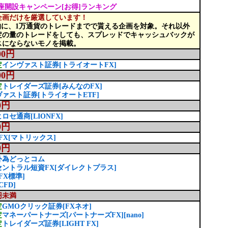
口座開設キャンペーン[お得]ランキング
企画だけを厳選しています！
的に、1万通貨のトレードまでで貰える企画を対象。それ以外
定の量のトレードをしても、スプレッドでキャッシュバックが
スにならないモノを掲載。
00円
定
インヴァスト証券[トライオートFX]
00円
定
トレイダーズ証券[みんなのFX]
ァスト証券[トライオートETF]
0円
ヒロセ通商[LIONFX]
0円
JFX[マトリックス]
0円
外為どっとコム
セントラル短資FX[ダイレクトプラス]
FX標準]
CFD]
0円未満
定
GMOクリック証券[FXネオ]
定
マネーパートナーズ[パートナーズFX][nano]
定
トレイダーズ証券[LIGHT FX]