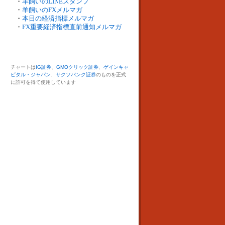
・
羊飼いのLINEスタンプ
・
羊飼いのFXメルマガ
・
本日の経済指標メルマガ
・
FX重要経済指標直前通知メルマガ
チャートは
IG証券
、
GMOクリック証券
、
ゲインキャ
ピタル・ジャパン
、
サクソバンク証券
のものを正式
に許可を得て使用しています