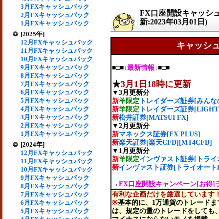
3月FXキャッシュバック
FX口座開設キャッシ
2月FXキャッシュバック
新:2023年03月01日)
1月FXキャッシュバック
[2025年]
12月FXキャッシュバック
キャッシ
11月FXキャッシュバック
10月FXキャッシュバック
9月FXキャッシュバック
■□■
↓最新情報↓
■□■
8月FXキャッシュバック
★
3月1日18時に更新
7月FXキャッシュバック
6月FXキャッシュバック
▼3月更新分
5月FXキャッシュバック
新
羊限定
トレイダーズ証券[みんなの
4月FXキャッシュバック
新
羊限定
トレイダーズ証券[LIGHT 
3月FXキャッシュバック
新
松井証券[MATSUI FX]
2月FXキャッシュバック
▼2月更新分
1月FXキャッシュバック
新
マネックス証券[FX PLUS]
新
楽天証券[楽天CFD][MT4CFD]
[2024年]
▼1月更新分
12月FXキャッシュバック
新
羊限定
インヴァスト証券[トライオ
11月FXキャッシュバック
新
インヴァスト証券[トライオートE
10月FXキャッシュバック
9月FXキャッシュバック
→
FX口座開設キャンペーン[お得]
8月FXキャッシュバック
7月FXキャッシュバック
有利な企画だけを厳選しています
6月FXキャッシュバック
※
基本的に、1万通貨のトレードま
5月FXキャッシュバック
は、規定の量のトレードをしても