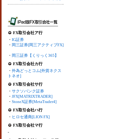
FX取引会社ア行
・
IG証券
・
岡三証券[岡三アクティブFX]
・
岡三証券【くりっく365】
FX取引会社カ行
・
外為どっとコム[外貨ネクス
トネオ]
FX取引会社サ行
・
サクソバンク証券
・
JFX[MATRIXTRADER]
・
StoneX証券[MetaTrader4]
FX取引会社ハ行
・
ヒロセ通商[LION FX]
FX取引会社マ行
-