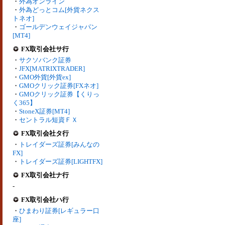
・
外為オンライン
・
外為どっとコム[外貨ネクス
トネオ]
・
ゴールデンウェイジャパン
[MT4]
FX取引会社サ行
・
サクソバンク証券
・
JFX[MATRIXTRADER]
・
GMO外貨[外貨ex]
・
GMOクリック証券[FXネオ]
・
GMOクリック証券【くりっ
く365】
・
StoneX証券[MT4]
・
セントラル短資ＦＸ
FX取引会社タ行
・
トレイダーズ証券[みんなの
FX]
・
トレイダーズ証券[LIGHTFX]
FX取引会社ナ行
-
FX取引会社ハ行
・
ひまわり証券[レギュラー口
座]