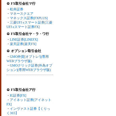
FX取引会社マ行
・
松井証券
・
マネースクエア
・
マネックス証券[FXPLUS]
・
三菱UFJ eスマート証券[三菱
UFJ eスマート証券FX]
FX取引会社ヤ・ラ・ワ行
・
LINE証券[LINEFX]
・
楽天証券[楽天FX]
オプション取引会社
・
GMO外貨[オプトレ!](専用
WEBブラウザ版)
・
GMOクリック証券[外為オプ
ション](専用WEBブラウザ版)
FX取引会社ア行
・
IG証券[FX]
・
アイネット証券[アイネット
FX]
・
インヴァスト証券【くりっ
く365】