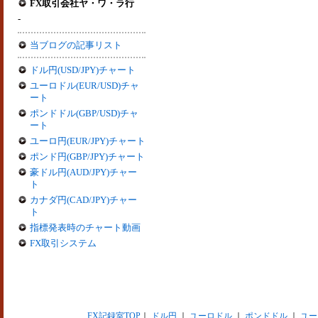
FX取引会社ヤ・ワ・ラ行
-
当ブログの記事リスト
ドル円(USD/JPY)チャート
ユーロドル(EUR/USD)チャ
ート
ポンドドル(GBP/USD)チャ
ート
ユーロ円(EUR/JPY)チャート
ポンド円(GBP/JPY)チャート
豪ドル円(AUD/JPY)チャー
ト
カナダ円(CAD/JPY)チャー
ト
指標発表時のチャート動画
FX取引システム
FX記録室TOP
｜
ドル円
｜
ユーロドル
｜
ポンドドル
｜
ユー