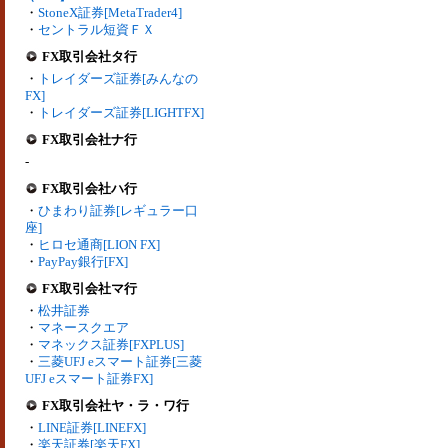
・
StoneX証券[MetaTrader4]
・
セントラル短資ＦＸ
FX取引会社タ行
・
トレイダーズ証券[みんなの
FX]
・
トレイダーズ証券[LIGHTFX]
FX取引会社ナ行
-
FX取引会社ハ行
・
ひまわり証券[レギュラー口
座]
・
ヒロセ通商[LION FX]
・
PayPay銀行[FX]
FX取引会社マ行
・
松井証券
・
マネースクエア
・
マネックス証券[FXPLUS]
・
三菱UFJ eスマート証券[三菱
UFJ eスマート証券FX]
FX取引会社ヤ・ラ・ワ行
・
LINE証券[LINEFX]
・
楽天証券[楽天FX]