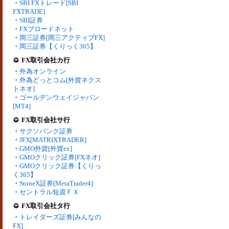
・
SBI FXトレード[SBI
FXTRADE]
・
SBI証券
・
FXブロードネット
・
岡三証券[岡三アクティブFX]
・
岡三証券【くりっく365】
FX取引会社カ行
・
外為オンライン
・
外為どっとコム[外貨ネクス
トネオ]
・
ゴールデンウェイジャパン
[MT4]
FX取引会社サ行
・
サクソバンク証券
・
JFX[MATRIXTRADER]
・
GMO外貨[外貨ex]
・
GMOクリック証券[FXネオ]
・
GMOクリック証券【くりっ
く365】
・
StoneX証券[MetaTrader4]
・
セントラル短資ＦＸ
FX取引会社タ行
・
トレイダーズ証券[みんなの
FX]