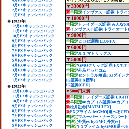
4月FXキャッシュバック
マイナスにならないモノを掲載。
3月FXキャッシュバック
▼33000円
2月FXキャッシュバック
新
羊限定
インヴァスト証券[トライオ
1月FXキャッシュバック
▼10000円
[2023年]
羊限定
トレイダーズ証券[みんなのF
12月FXキャッシュバック
新
インヴァスト証券[トライオートE
11月FXキャッシュバック
▼9000円
10月FXキャッシュバック
9月FXキャッシュバック
羊限定
ヒロセ通商[LIONFX]
8月FXキャッシュバック
▼6000円
7月FXキャッシュバック
羊限定
JFX[マトリックス]
6月FXキャッシュバック
▼5000円
5月FXキャッシュバック
4月FXキャッシュバック
羊限定
GMOクリック証券[FXネオ]
3月FXキャッシュバック
羊限定
外為どっとコム
2月FXキャッシュバック
羊限定
セントラル短資FX[ダイレク
1月FXキャッシュバック
IG証券[FX標準]
IG証券[CFD]
[2022年]
12月FXキャッシュバック
▼5000円未満
11月FXキャッシュバック
新
羊限定
トレイダーズ証券[LIGHT 
10月FXキャッシュバック
新
羊限定
auカブコム証券[auカブコ
9月FXキャッシュバック
新
松井証券[MATSUI FX]
8月FXキャッシュバック
新
FXプライム byGMO[選べるCFD
7月FXキャッシュバック
羊限定
マネーパートナーズ[パートナー
6月FXキャッシュバック
羊限定
外貨ex byGMO[外貨ex]
5月FXキャッシュバック
羊限定
FXプライム byGMO[選べる