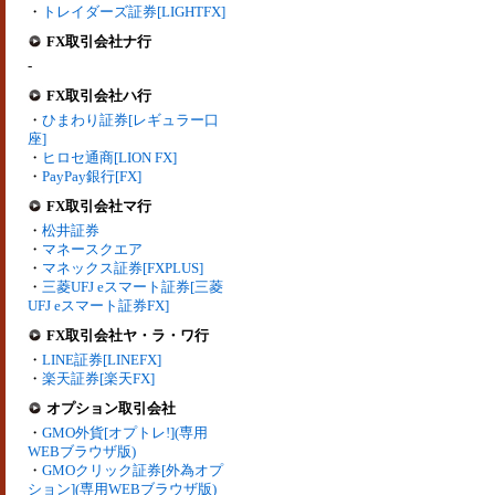
・
トレイダーズ証券[LIGHTFX]
FX取引会社ナ行
-
FX取引会社ハ行
・
ひまわり証券[レギュラー口
座]
・
ヒロセ通商[LION FX]
・
PayPay銀行[FX]
FX取引会社マ行
・
松井証券
・
マネースクエア
・
マネックス証券[FXPLUS]
・
三菱UFJ eスマート証券[三菱
UFJ eスマート証券FX]
FX取引会社ヤ・ラ・ワ行
・
LINE証券[LINEFX]
・
楽天証券[楽天FX]
オプション取引会社
・
GMO外貨[オプトレ!](専用
WEBブラウザ版)
・
GMOクリック証券[外為オプ
ション](専用WEBブラウザ版)