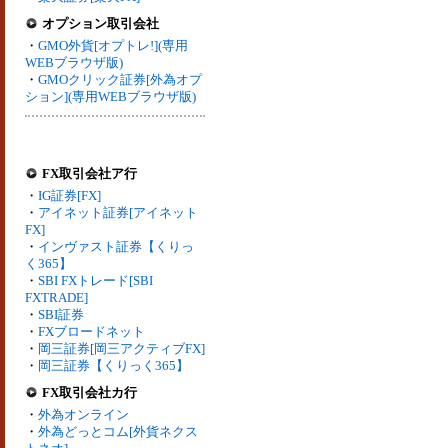
オプション取引会社
・
GMO外貨[オプトレ!](専用
WEBブラウザ版)
・
GMOクリック証券[外為オプ
ション](専用WEBブラウザ版)
FX取引会社ア行
・
IG証券[FX]
・
アイネット証券[アイネット
FX]
・
インヴァスト証券【くりっ
く365】
・
SBI FXトレード[SBI
FXTRADE]
・
SBI証券
・
FXブロードネット
・
岡三証券[岡三アクティブFX]
・
岡三証券【くりっく365】
FX取引会社カ行
・
外為オンライン
・
外為どっとコム[外貨ネクス