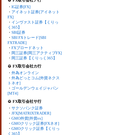
FX取引会社ア行
・
IG証券[FX]
・
アイネット証券[アイネット
FX]
・
インヴァスト証券【くりっ
く365】
・
SBI証券
・
SBI FXトレード[SBI
FXTRADE]
・
FXブロードネット
・
岡三証券[岡三アクティブFX]
・
岡三証券【くりっく365】
FX取引会社カ行
・
外為オンライン
・
外為どっとコム[外貨ネクス
トネオ]
・
ゴールデンウェイジャパン
[MT4]
FX取引会社サ行
・
サクソバンク証券
・
JFX[MATRIXTRADER]
・
GMO外貨[外貨ex]
・
GMOクリック証券[FXネオ]
・
GMOクリック証券【くりっ
く365】