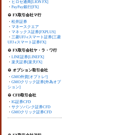
・
ヒロセ通商[LION FX]
・
PayPay銀行[FX]
FX取引会社マ行
・
松井証券
・
マネースクエア
・
マネックス証券[FXPLUS]
・
三菱UFJ eスマート証券[三菱
UFJ eスマート証券FX]
FX取引会社ヤ・ラ・ワ行
・
LINE証券[LINEFX]
・
楽天証券[楽天FX]
オプション取引会社
・
GMO外貨[オプトレ!]
・
GMOクリック証券[外為オプ
ション]
CFD取引会社
・
IG証券CFD
・
サクソバンク証券CFD
・
GMOクリック証券CFD