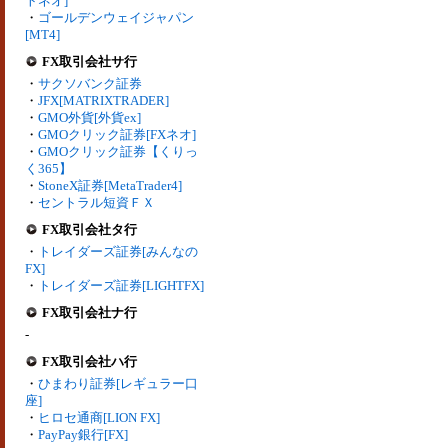
トネオ]
・
ゴールデンウェイジャパン
[MT4]
FX取引会社サ行
・
サクソバンク証券
・
JFX[MATRIXTRADER]
・
GMO外貨[外貨ex]
・
GMOクリック証券[FXネオ]
・
GMOクリック証券【くりっ
く365】
・
StoneX証券[MetaTrader4]
・
セントラル短資ＦＸ
FX取引会社タ行
・
トレイダーズ証券[みんなの
FX]
・
トレイダーズ証券[LIGHTFX]
FX取引会社ナ行
-
FX取引会社ハ行
・
ひまわり証券[レギュラー口
座]
・
ヒロセ通商[LION FX]
・
PayPay銀行[FX]