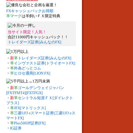
FXキャッシュバックお得順
羊マーク
は羊飼いＦＸ限定特典
当サイト限定！人気！
合計11000円キャッシュバック！！
トレイダーズ証券[みんなのFX]
・
新
羊
トレイダーズ証券[みんなのFX]
・
羊
インヴァスト証券[トライオートFX]
・
羊
外為どっとコム
・
羊
ヒロセ通商[LION FX]
・
新
羊
ゴールデンウェイジャパン
[FXTFMT4][FXTFGX]
・
新
羊
セントラル短資ＦＸ[ダイレクト
プラス]
・
羊
JFX[マトリックス]
・
羊
三菱UFJ eスマート証券[三菱UFJ eス
マートFX]
・
羊
Plus500JP証券[FX]
・
IG証券