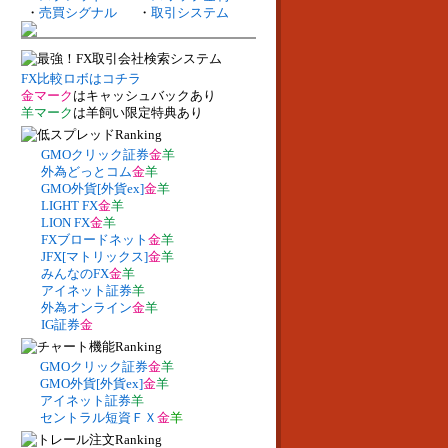
・
売買シグナル
・
取引システム
FX比較ロボはコチラ
金マーク
はキャッシュバックあり
羊マーク
は羊飼い限定特典あり
GMOクリック証券
金
羊
外為どっとコム
金
羊
GMO外貨[外貨ex]
金
羊
LIGHT FX
金
羊
LION FX
金
羊
FXブロードネット
金
羊
JFX[マトリックス]
金
羊
みんなのFX
金
羊
アイネット証券
羊
外為オンライン
金
羊
IG証券
金
GMOクリック証券
金
羊
GMO外貨[外貨ex]
金
羊
アイネット証券
羊
セントラル短資ＦＸ
金
羊