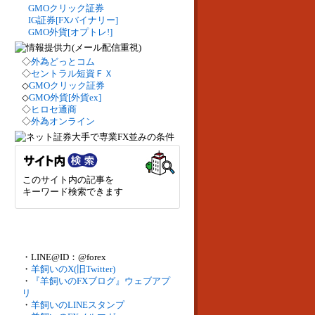
GMOクリック証券
IG証券[FXバイナリー]
GMO外貨[オプトレ!]
◇
外為どっとコム
◇
セントラル短資ＦＸ
◇
GMOクリック証券
◇
GMO外貨[外貨ex]
◇
ヒロセ通商
◇
外為オンライン
このサイト内の記事を
キーワード検索できます
・LINE@ID：@forex
・
羊飼いのX(旧Twitter)
・
『羊飼いのFXブログ』ウェブアプ
リ
・
羊飼いのLINEスタンプ