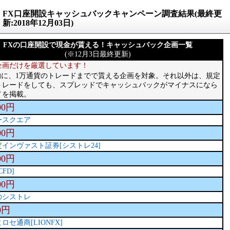
FX口座開設キャッシュバックキャンペーン調査結果(最終更
新:2018年12月03日)
FXの口座開設で現金が貰える！キャッシュバック企画一覧
(※12月3日最終更新)
企画だけを厳選しています！
的に、1万通貨のトレードまでで貰える企画を対象。それ以外は、規定
トレードをしても、スプレッドでキャッシュバックがマイナスになら
ノを掲載。
00円
ースクエア
00円
定
インヴァスト証券[シストレ24]
00円
CFD]
00円
のシストレ
0円
ヒロセ通商[LIONFX]