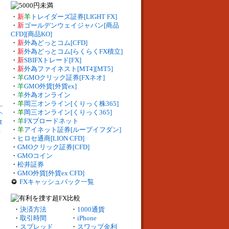
・
新
羊
トレイダーズ証券[LIGHT FX]
・
新
ゴールデンウェイジャパン[商品
CFD][商品KO]
・
新
外為どっとコム[CFD]
・
新
外為どっとコム[らくらくFX積立]
・
新
SBIFXトレード[FX]
・
新
外為ファイネスト[MT4][MT5]
・
羊
GMOクリック証券[FXネオ]
・
羊
GMO外貨[外貨ex]
・
羊
外為オンライン
・
羊
岡三オンライン[くりっく株365]
・
羊
岡三オンライン[くりっく365]
へ
・
羊
FXブロードネット
査
・
羊
アイネット証券[ループイフダン]
：
・
ヒロセ通商[LION CFD]
・
GMOクリック証券[CFD]
・
GMOコイン
・
松井証券
・
GMO外貨[外貨ex CFD]
FXキャッシュバック一覧
・
決済方法
・
1000通貨
・
取引時間
・
iPhone
・
スプレッド
・
スワップ金利