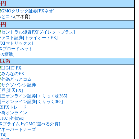
0円
定
GMOクリック証券[FXネオ]
っとコム
(マネ育)
0円
定
セントラル短資FX[ダイレクトプラス]
ァスト証券[トライオートFX]
JFX[マトリックス]
FXブロードネット
FX標準]
0円未満
定
LIGHT FX
定
みんなのFX
定
外為どっとコム
定
サクソバンク証券
券[楽天FX]
岡三オンライン証券[くりっく株365]
岡三オンライン証券[くりっく365]
SBIFXトレード
外為オンライン
JFX![外貨ex]
FXプライム byGMO[選べる外貨]
マネーパートナーズ
T4]