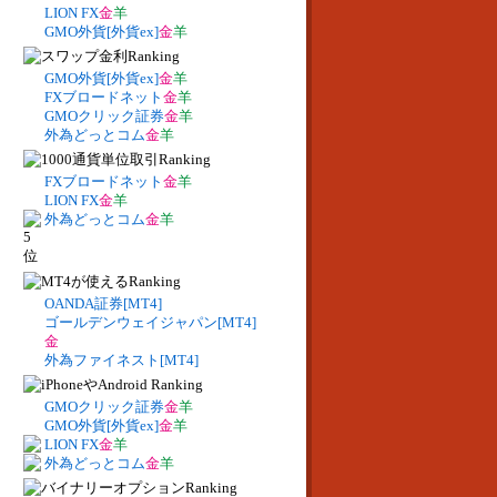
LION FX
金
羊
GMO外貨[外貨ex]
金
羊
GMO外貨[外貨ex]
金
羊
FXブロードネット
金
羊
GMOクリック証券
金
羊
外為どっとコム
金
羊
FXブロードネット
金
羊
LION FX
金
羊
外為どっとコム
金
羊
OANDA証券[MT4]
ゴールデンウェイジャパン[MT4]
金
外為ファイネスト[MT4]
GMOクリック証券
金
羊
GMO外貨[外貨ex]
金
羊
LION FX
金
羊
外為どっとコム
金
羊