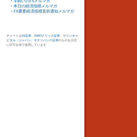
・
羊飼いのFXメルマガ
・
本日の経済指標メルマガ
・
FX重要経済指標直前通知メルマガ
チャートは
IG証券
、
GMOクリック証券
、
ゲインキャ
ピタル・ジャパン
、
サクソバンク証券
のものを正式
に許可を得て使用しています