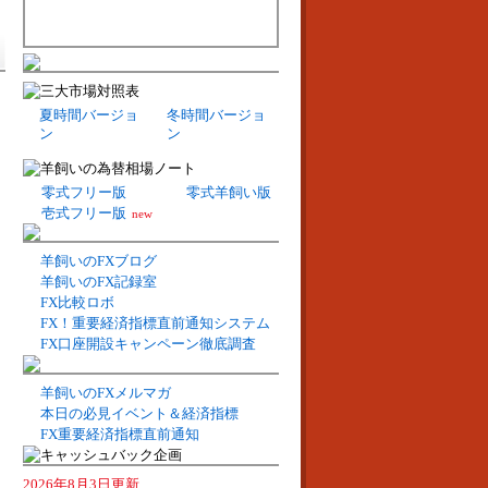
夏時間バージョ
冬時間バージョ
ン
ン
零式フリー版
零式羊飼い版
壱式フリー版
new
羊飼いのFXブログ
羊飼いのFX記録室
FX比較ロボ
FX！重要経済指標直前通知システム
FX口座開設キャンペーン徹底調査
羊飼いのFXメルマガ
本日の必見イベント＆経済指標
FX重要経済指標直前通知
2026年8月3日更新