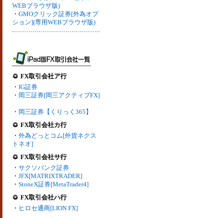
WEBブラウザ版)
・
GMOクリック証券[外為オプ
ション](専用WEBブラウザ版)
FX取引会社ア行
・
IG証券
・
岡三証券[岡三アクティブFX]
・
岡三証券【くりっく365】
FX取引会社カ行
・
外為どっとコム[外貨ネクス
トネオ]
FX取引会社サ行
・
サクソバンク証券
・
JFX[MATRIXTRADER]
・
StoneX証券[MetaTrader4]
FX取引会社ハ行
・
ヒロセ通商[LION FX]