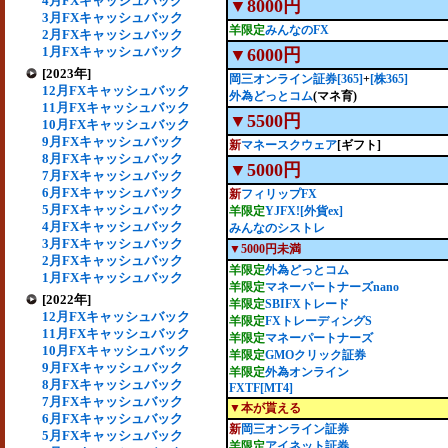
4月FXキャッシュバック
▼8000円
3月FXキャッシュバック
羊限定
みんなのFX
2月FXキャッシュバック
1月FXキャッシュバック
▼6000円
[2023年]
岡三オンライン証券[365]
+
[株365]
12月FXキャッシュバック
外為どっとコム
(マネ育)
11月FXキャッシュバック
▼5500円
10月FXキャッシュバック
9月FXキャッシュバック
新
マネースクウェア
[ギフト]
8月FXキャッシュバック
▼5000円
7月FXキャッシュバック
6月FXキャッシュバック
新
フィリップFX
5月FXキャッシュバック
羊限定
YJFX![外貨ex]
4月FXキャッシュバック
みんなのシストレ
3月FXキャッシュバック
▼5000円未満
2月FXキャッシュバック
羊限定
外為どっとコム
1月FXキャッシュバック
羊限定
マネーパートナーズnano
[2022年]
羊限定
SBIFXトレード
12月FXキャッシュバック
羊限定
FXトレーディングS
11月FXキャッシュバック
羊限定
マネーパートナーズ
10月FXキャッシュバック
羊限定
GMOクリック証券
9月FXキャッシュバック
羊限定
外為オンライン
8月FXキャッシュバック
FXTF[MT4]
7月FXキャッシュバック
▼本が貰える
6月FXキャッシュバック
新
岡三オンライン証券
5月FXキャッシュバック
羊限定
アイネット証券