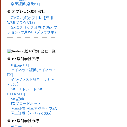
・
楽天証券[楽天FX]
オプション取引会社
・
GMO外貨[オプトレ!](専用
WEBブラウザ版)
・
GMOクリック証券[外為オプ
ション](専用WEBブラウザ版)
FX取引会社ア行
・
IG証券[FX]
・
アイネット証券[アイネット
FX]
・
インヴァスト証券【くりっ
く365】
・
SBI FXトレード[SBI
FXTRADE]
・
SBI証券
・
FXブロードネット
・
岡三証券[岡三アクティブFX]
・
岡三証券【くりっく365】
FX取引会社カ行