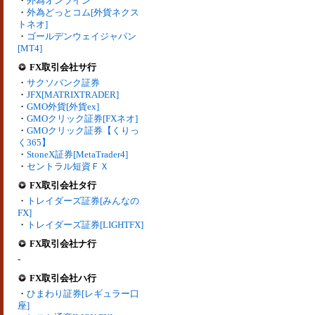
・
外為オンライン
・
外為どっとコム[外貨ネクス
トネオ]
・
ゴールデンウェイジャパン
[MT4]
FX取引会社サ行
・
サクソバンク証券
・
JFX[MATRIXTRADER]
・
GMO外貨[外貨ex]
・
GMOクリック証券[FXネオ]
・
GMOクリック証券【くりっ
く365】
・
StoneX証券[MetaTrader4]
・
セントラル短資ＦＸ
FX取引会社タ行
・
トレイダーズ証券[みんなの
FX]
・
トレイダーズ証券[LIGHTFX]
FX取引会社ナ行
-
FX取引会社ハ行
・
ひまわり証券[レギュラー口
座]