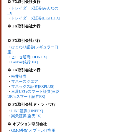
FX取引会社タ行
・
トレイダーズ証券[みんなの
FX]
・
トレイダーズ証券[LIGHTFX]
FX取引会社ナ行
-
FX取引会社ハ行
・
ひまわり証券[レギュラー口
座]
・
ヒロセ通商[LION FX]
・
PayPay銀行[FX]
FX取引会社マ行
・
松井証券
・
マネースクエア
・
マネックス証券[FXPLUS]
・
三菱UFJ eスマート証券[三菱
UFJ eスマート証券FX]
FX取引会社ヤ・ラ・ワ行
・
LINE証券[LINEFX]
・
楽天証券[楽天FX]
オプション取引会社
・
GMO外貨[オプトレ!](専用