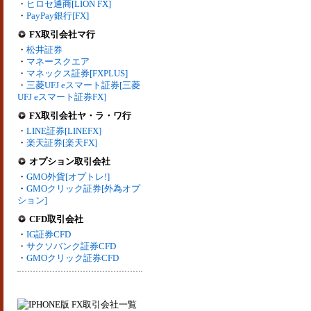
・
ヒロセ通商[LION FX]
・
PayPay銀行[FX]
FX取引会社マ行
・
松井証券
・
マネースクエア
・
マネックス証券[FXPLUS]
・
三菱UFJ eスマート証券[三菱
UFJ eスマート証券FX]
FX取引会社ヤ・ラ・ワ行
・
LINE証券[LINEFX]
・
楽天証券[楽天FX]
オプション取引会社
・
GMO外貨[オプトレ!]
・
GMOクリック証券[外為オプ
ション]
CFD取引会社
・
IG証券CFD
・
サクソバンク証券CFD
・
GMOクリック証券CFD