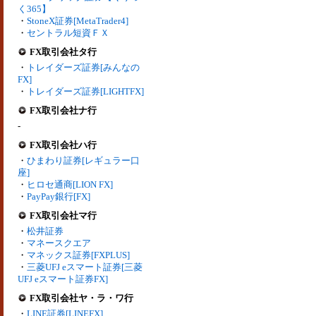
く365】
・
StoneX証券[MetaTrader4]
・
セントラル短資ＦＸ
FX取引会社タ行
・
トレイダーズ証券[みんなの
FX]
・
トレイダーズ証券[LIGHTFX]
FX取引会社ナ行
-
FX取引会社ハ行
・
ひまわり証券[レギュラー口
座]
・
ヒロセ通商[LION FX]
・
PayPay銀行[FX]
FX取引会社マ行
・
松井証券
・
マネースクエア
・
マネックス証券[FXPLUS]
・
三菱UFJ eスマート証券[三菱
UFJ eスマート証券FX]
FX取引会社ヤ・ラ・ワ行
・
LINE証券[LINEFX]