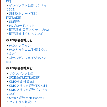
FX]
・
インヴァスト証券【くりっ
く365】
・
SBI FXトレード[SBI
FXTRADE]
・
SBI証券
・
FXブロードネット
・
岡三証券[岡三アクティブFX]
・
岡三証券【くりっく365】
FX取引会社カ行
・
外為オンライン
・
外為どっとコム[外貨ネクス
トネオ]
・
ゴールデンウェイジャパン
[MT4]
FX取引会社サ行
・
サクソバンク証券
・
JFX[MATRIXTRADER]
・
GMO外貨[外貨ex]
・
GMOクリック証券[FXネオ]
・
GMOクリック証券【くりっ
く365】
・
StoneX証券[MetaTrader4]
・
セントラル短資ＦＸ