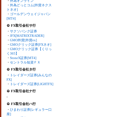
・
外為オンライン
・
外為どっとコム[外貨ネクス
トネオ]
・
ゴールデンウェイジャパン
[MT4]
FX取引会社サ行
・
サクソバンク証券
・
JFX[MATRIXTRADER]
・
GMO外貨[外貨ex]
・
GMOクリック証券[FXネオ]
・
GMOクリック証券【くりっ
く365】
・
StoneX証券[MT4]
・
セントラル短資ＦＸ
FX取引会社タ行
・
トレイダーズ証券[みんなの
FX]
・
トレイダーズ証券[LIGHTFX]
FX取引会社ナ行
-
FX取引会社ハ行
・
ひまわり証券[レギュラー口
座]