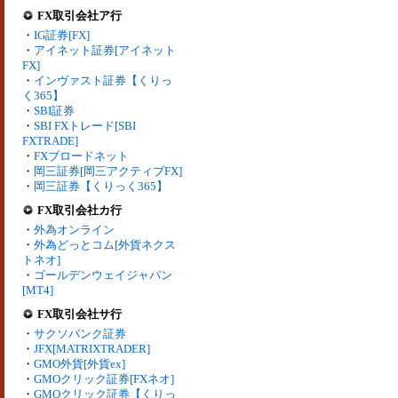
FX取引会社ア行
・
IG証券[FX]
・
アイネット証券[アイネット
FX]
・
インヴァスト証券【くりっ
く365】
・
SBI証券
・
SBI FXトレード[SBI
FXTRADE]
・
FXブロードネット
・
岡三証券[岡三アクティブFX]
・
岡三証券【くりっく365】
FX取引会社カ行
・
外為オンライン
・
外為どっとコム[外貨ネクス
トネオ]
・
ゴールデンウェイジャパン
[MT4]
FX取引会社サ行
・
サクソバンク証券
・
JFX[MATRIXTRADER]
・
GMO外貨[外貨ex]
・
GMOクリック証券[FXネオ]
・
GMOクリック証券【くりっ