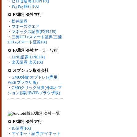
・
ヒロセ通商[LION FX]
・
PayPay銀行[FX]
FX取引会社マ行
・
松井証券
・
マネースクエア
・
マネックス証券[FXPLUS]
・
三菱UFJ eスマート証券[三菱
UFJ eスマート証券FX]
FX取引会社ヤ・ラ・ワ行
・
LINE証券[LINEFX]
・
楽天証券[楽天FX]
オプション取引会社
・
GMO外貨[オプトレ!](専用
WEBブラウザ版)
・
GMOクリック証券[外為オプ
ション](専用WEBブラウザ版)
FX取引会社ア行
・
IG証券[FX]
・
アイネット証券[アイネット