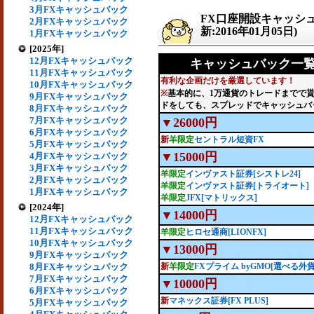
3月FXキャッシュバック
FX口座開設キャッシ
2月FXキャッシュバック
新:2016年01月05日)
1月FXキャッシュバック
[2025年]
12月FXキャッシュバック
キャッシュバック一覧(
11月FXキャッシュバック
有利な企画だけを厳選しています！
10月FXキャッシュバック
※
基本的に、1万通貨のトレードまでで
9月FXキャッシュバック
ドをしても、スプレッドでキャッシュバ
8月FXキャッシュバック
7月FXキャッシュバック
▼26000円
6月FXキャッシュバック
新
羊限定
セントラル短資FX
5月FXキャッシュバック
▼15000円
4月FXキャッシュバック
3月FXキャッシュバック
羊限定
インヴァスト証券[シストレ24]
2月FXキャッシュバック
羊限定
インヴァスト証券[トライオート]
1月FXキャッシュバック
羊限定
JFX[マトリックス]
[2024年]
▼14000円
12月FXキャッシュバック
11月FXキャッシュバック
羊限定
ヒロセ通商[LIONFX]
10月FXキャッシュバック
▼13000円
9月FXキャッシュバック
8月FXキャッシュバック
新
羊限定
FXプライム byGMO[選べる外貨
7月FXキャッシュバック
▼10000円
6月FXキャッシュバック
新
マネックス証券[FX PLUS]
5月FXキャッシュバック