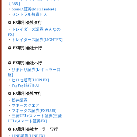
く365】
・
StoneX証券[MetaTrader4]
・
セントラル短資ＦＸ
FX取引会社タ行
・
トレイダーズ証券[みんなの
FX]
・
トレイダーズ証券[LIGHTFX]
FX取引会社ナ行
-
FX取引会社ハ行
・
ひまわり証券[レギュラー口
座]
・
ヒロセ通商[LION FX]
・
PayPay銀行[FX]
FX取引会社マ行
・
松井証券
・
マネースクエア
・
マネックス証券[FXPLUS]
・
三菱UFJ eスマート証券[三菱
UFJ eスマート証券FX]
FX取引会社ヤ・ラ・ワ行
・
LINE証券[LINEFX]