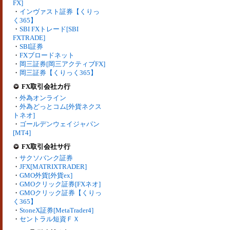
FX]
・
インヴァスト証券【くりっ
く365】
・
SBI FXトレード[SBI
FXTRADE]
・
SBI証券
・
FXブロードネット
・
岡三証券[岡三アクティブFX]
・
岡三証券【くりっく365】
FX取引会社カ行
・
外為オンライン
・
外為どっとコム[外貨ネクス
トネオ]
・
ゴールデンウェイジャパン
[MT4]
FX取引会社サ行
・
サクソバンク証券
・
JFX[MATRIXTRADER]
・
GMO外貨[外貨ex]
・
GMOクリック証券[FXネオ]
・
GMOクリック証券【くりっ
く365】
・
StoneX証券[MetaTrader4]
・
セントラル短資ＦＸ