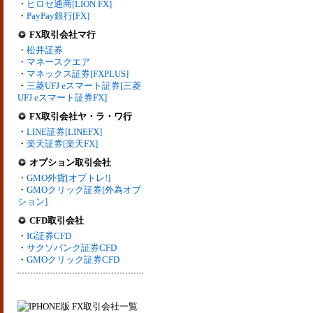
・
ヒロセ通商[LION FX]
・
PayPay銀行[FX]
FX取引会社マ行
・
松井証券
・
マネースクエア
・
マネックス証券[FXPLUS]
・
三菱UFJ eスマート証券[三菱
UFJ eスマート証券FX]
FX取引会社ヤ・ラ・ワ行
・
LINE証券[LINEFX]
・
楽天証券[楽天FX]
オプション取引会社
・
GMO外貨[オプトレ!]
・
GMOクリック証券[外為オプ
ション]
CFD取引会社
・
IG証券CFD
・
サクソバンク証券CFD
・
GMOクリック証券CFD