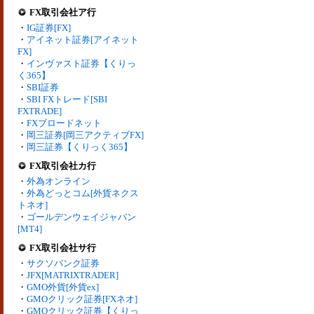
FX取引会社ア行
・
IG証券[FX]
・
アイネット証券[アイネット
FX]
・
インヴァスト証券【くりっ
く365】
・
SBI証券
・
SBI FXトレード[SBI
FXTRADE]
・
FXブロードネット
・
岡三証券[岡三アクティブFX]
・
岡三証券【くりっく365】
FX取引会社カ行
・
外為オンライン
・
外為どっとコム[外貨ネクス
トネオ]
・
ゴールデンウェイジャパン
[MT4]
FX取引会社サ行
・
サクソバンク証券
・
JFX[MATRIXTRADER]
・
GMO外貨[外貨ex]
・
GMOクリック証券[FXネオ]
・
GMOクリック証券【くりっ