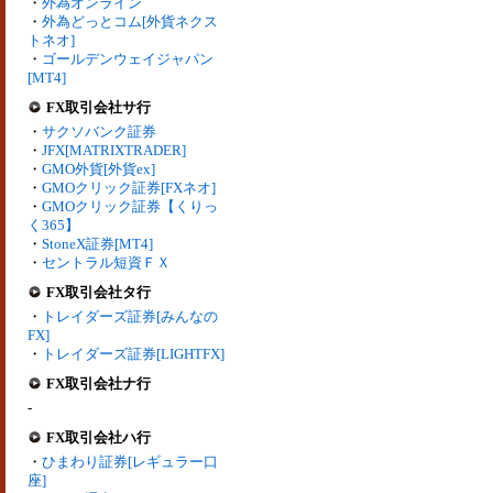
・
外為オンライン
・
外為どっとコム[外貨ネクス
トネオ]
・
ゴールデンウェイジャパン
[MT4]
FX取引会社サ行
・
サクソバンク証券
・
JFX[MATRIXTRADER]
・
GMO外貨[外貨ex]
・
GMOクリック証券[FXネオ]
・
GMOクリック証券【くりっ
く365】
・
StoneX証券[MT4]
・
セントラル短資ＦＸ
FX取引会社タ行
・
トレイダーズ証券[みんなの
FX]
・
トレイダーズ証券[LIGHTFX]
FX取引会社ナ行
-
FX取引会社ハ行
・
ひまわり証券[レギュラー口
座]