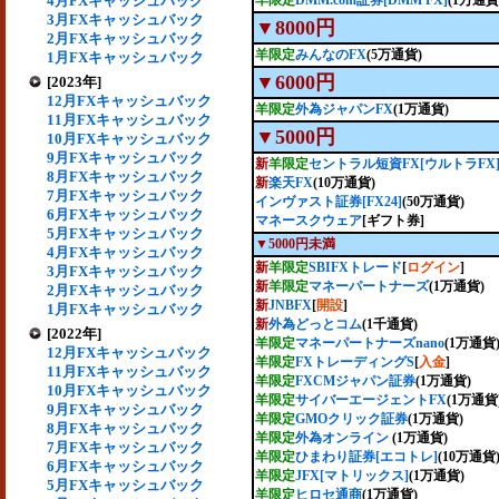
4月FXキャッシュバック
羊限定
DMM.com証券[DMM FX]
(1万通貨
3月FXキャッシュバック
▼8000円
2月FXキャッシュバック
羊限定
みんなのFX
(5万通貨)
1月FXキャッシュバック
▼6000円
[2023年]
12月FXキャッシュバック
羊限定
外為ジャパンFX
(1万通貨)
11月FXキャッシュバック
▼5000円
10月FXキャッシュバック
9月FXキャッシュバック
新
羊限定
セントラル短資FX[ウルトラFX
8月FXキャッシュバック
新
楽天FX
(10万通貨)
7月FXキャッシュバック
インヴァスト証券[FX24]
(50万通貨)
6月FXキャッシュバック
マネースクウェア
[ギフト券]
5月FXキャッシュバック
▼5000円未満
4月FXキャッシュバック
新
羊限定
SBIFXトレード
[
ログイン
]
3月FXキャッシュバック
新
羊限定
マネーパートナーズ
(1万通貨)
2月FXキャッシュバック
新
JNBFX
[
開設
]
1月FXキャッシュバック
新
外為どっとコム
(1千通貨)
[2022年]
羊限定
マネーパートナーズnano
(1万通貨
12月FXキャッシュバック
羊限定
FXトレーディングS
[
入金
]
11月FXキャッシュバック
羊限定
FXCMジャパン証券
(1万通貨)
10月FXキャッシュバック
羊限定
サイバーエージェントFX
(1万通貨
9月FXキャッシュバック
羊限定
GMOクリック証券
(1万通貨)
8月FXキャッシュバック
羊限定
外為オンライン
(1万通貨)
7月FXキャッシュバック
羊限定
ひまわり証券[エコトレ]
(10万通貨
6月FXキャッシュバック
羊限定
JFX[マトリックス]
(1万通貨)
5月FXキャッシュバック
羊限定
ヒロセ通商
(1万通貨)