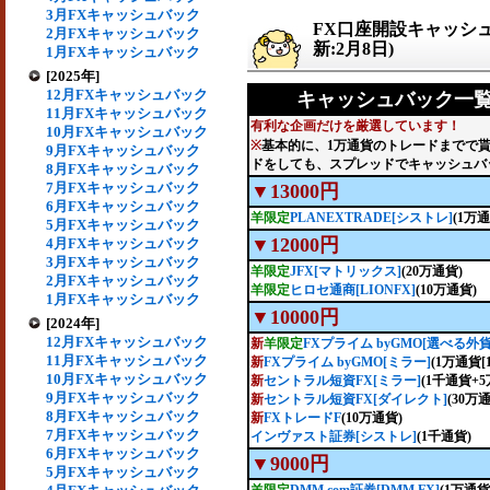
3月FXキャッシュバック
FX口座開設キャッシ
2月FXキャッシュバック
新:2月8日)
1月FXキャッシュバック
[2025年]
12月FXキャッシュバック
キャッシュバック一覧(
11月FXキャッシュバック
有利な企画だけを厳選しています！
10月FXキャッシュバック
※
基本的に、1万通貨のトレードまでで
9月FXキャッシュバック
ドをしても、スプレッドでキャッシュバ
8月FXキャッシュバック
7月FXキャッシュバック
▼13000円
6月FXキャッシュバック
羊限定
PLANEXTRADE[シストレ]
(1万通
5月FXキャッシュバック
▼12000円
4月FXキャッシュバック
3月FXキャッシュバック
羊限定
JFX[マトリックス]
(20万通貨)
2月FXキャッシュバック
羊限定
ヒロセ通商[LIONFX]
(10万通貨)
1月FXキャッシュバック
▼10000円
[2024年]
12月FXキャッシュバック
新
羊限定
FXプライム byGMO[選べる外貨
11月FXキャッシュバック
新
FXプライム byGMO[ミラー]
(1万通貨[
10月FXキャッシュバック
新
セントラル短資FX[ミラー]
(1千通貨+5
9月FXキャッシュバック
新
セントラル短資FX[ダイレクト]
(30万
8月FXキャッシュバック
新
FXトレードF
(10万通貨)
7月FXキャッシュバック
インヴァスト証券[シストレ]
(1千通貨)
6月FXキャッシュバック
▼9000円
5月FXキャッシュバック