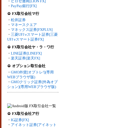
・
ヒロセ通商[LION FX]
・
PayPay銀行[FX]
FX取引会社マ行
・
松井証券
・
マネースクエア
・
マネックス証券[FXPLUS]
・
三菱UFJ eスマート証券[三菱
UFJ eスマート証券FX]
FX取引会社ヤ・ラ・ワ行
・
LINE証券[LINEFX]
・
楽天証券[楽天FX]
オプション取引会社
・
GMO外貨[オプトレ!](専用
WEBブラウザ版)
・
GMOクリック証券[外為オプ
ション](専用WEBブラウザ版)
FX取引会社ア行
・
IG証券[FX]
・
アイネット証券[アイネット