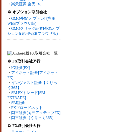
・
楽天証券[楽天FX]
オプション取引会社
・
GMO外貨[オプトレ!](専用
WEBブラウザ版)
・
GMOクリック証券[外為オプ
ション](専用WEBブラウザ版)
FX取引会社ア行
・
IG証券[FX]
・
アイネット証券[アイネット
FX]
・
インヴァスト証券【くりっ
く365】
・
SBI FXトレード[SBI
FXTRADE]
・
SBI証券
・
FXブロードネット
・
岡三証券[岡三アクティブFX]
・
岡三証券【くりっく365】
FX取引会社カ行