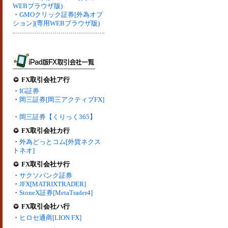
WEBブラウザ版)
・
GMOクリック証券[外為オプ
ション](専用WEBブラウザ版)
FX取引会社ア行
・
IG証券
・
岡三証券[岡三アクティブFX]
・
岡三証券【くりっく365】
FX取引会社カ行
・
外為どっとコム[外貨ネクス
トネオ]
FX取引会社サ行
・
サクソバンク証券
・
JFX[MATRIXTRADER]
・
StoneX証券[MetaTrader4]
FX取引会社ハ行
・
ヒロセ通商[LION FX]