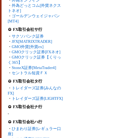
・
外為オンライン
・
外為どっとコム[外貨ネクス
トネオ]
・
ゴールデンウェイジャパン
[MT4]
FX取引会社サ行
・
サクソバンク証券
・
JFX[MATRIXTRADER]
・
GMO外貨[外貨ex]
・
GMOクリック証券[FXネオ]
・
GMOクリック証券【くりっ
く365】
・
StoneX証券[MetaTrader4]
・
セントラル短資ＦＸ
FX取引会社タ行
・
トレイダーズ証券[みんなの
FX]
・
トレイダーズ証券[LIGHTFX]
FX取引会社ナ行
-
FX取引会社ハ行
・
ひまわり証券[レギュラー口
座]