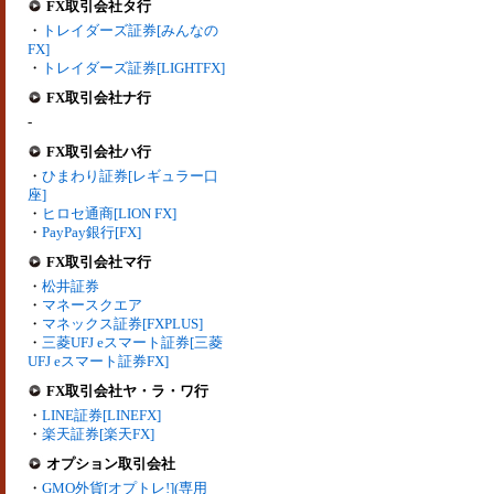
FX取引会社タ行
・
トレイダーズ証券[みんなの
FX]
・
トレイダーズ証券[LIGHTFX]
FX取引会社ナ行
-
FX取引会社ハ行
・
ひまわり証券[レギュラー口
座]
・
ヒロセ通商[LION FX]
・
PayPay銀行[FX]
FX取引会社マ行
・
松井証券
・
マネースクエア
・
マネックス証券[FXPLUS]
・
三菱UFJ eスマート証券[三菱
UFJ eスマート証券FX]
FX取引会社ヤ・ラ・ワ行
・
LINE証券[LINEFX]
・
楽天証券[楽天FX]
オプション取引会社
・
GMO外貨[オプトレ!](専用