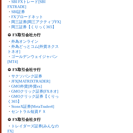
・
SBI FXトレード[SBI
FXTRADE]
・
SBI証券
・
FXブロードネット
・
岡三証券[岡三アクティブFX]
・
岡三証券【くりっく365】
FX取引会社カ行
・
外為オンライン
・
外為どっとコム[外貨ネクス
トネオ]
・
ゴールデンウェイジャパン
[MT4]
FX取引会社サ行
・
サクソバンク証券
・
JFX[MATRIXTRADER]
・
GMO外貨[外貨ex]
・
GMOクリック証券[FXネオ]
・
GMOクリック証券【くりっ
く365】
・
StoneX証券[MetaTrader4]
・
セントラル短資ＦＸ
FX取引会社タ行
・
トレイダーズ証券[みんなの
FX]