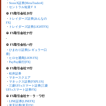
・
StoneX証券[MetaTrader4]
・
セントラル短資ＦＸ
FX取引会社タ行
・
トレイダーズ証券[みんなの
FX]
・
トレイダーズ証券[LIGHTFX]
FX取引会社ナ行
-
FX取引会社ハ行
・
ひまわり証券[レギュラー口
座]
・
ヒロセ通商[LION FX]
・
PayPay銀行[FX]
FX取引会社マ行
・
松井証券
・
マネースクエア
・
マネックス証券[FXPLUS]
・
三菱UFJ eスマート証券[三菱
UFJ eスマート証券FX]
FX取引会社ヤ・ラ・ワ行
・
LINE証券[LINEFX]
・
楽天証券[楽天FX]