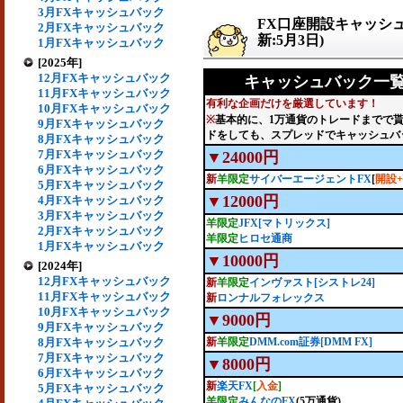
3月FXキャッシュバック
FX口座開設キャッシ
2月FXキャッシュバック
新:5月3日)
1月FXキャッシュバック
[2025年]
12月FXキャッシュバック
キャッシュバック一覧(
11月FXキャッシュバック
有利な企画だけを厳選しています！
10月FXキャッシュバック
※
基本的に、1万通貨のトレードまでで
9月FXキャッシュバック
ドをしても、スプレッドでキャッシュバ
8月FXキャッシュバック
7月FXキャッシュバック
▼24000円
6月FXキャッシュバック
新
羊限定
サイバーエージェントFX
[
開設+
5月FXキャッシュバック
▼12000円
4月FXキャッシュバック
3月FXキャッシュバック
羊限定
JFX[マトリックス]
2月FXキャッシュバック
羊限定
ヒロセ通商
1月FXキャッシュバック
▼10000円
[2024年]
12月FXキャッシュバック
新
羊限定
インヴァスト[シストレ24]
11月FXキャッシュバック
新
ロンナルフォレックス
10月FXキャッシュバック
▼9000円
9月FXキャッシュバック
8月FXキャッシュバック
新
羊限定
DMM.com証券[DMM FX]
7月FXキャッシュバック
▼8000円
6月FXキャッシュバック
新
楽天FX
[
入金
]
5月FXキャッシュバック
羊限定
みんなのFX
(5万通貨)