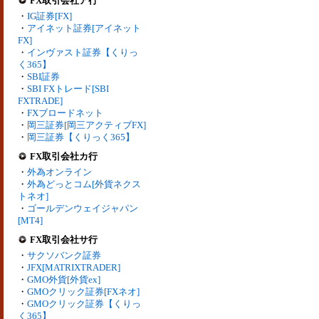
FX取引会社ア行
・
IG証券[FX]
・
アイネット証券[アイネット
FX]
・
インヴァスト証券【くりっ
く365】
・
SBI証券
・
SBI FXトレード[SBI
FXTRADE]
・
FXブロードネット
・
岡三証券[岡三アクティブFX]
・
岡三証券【くりっく365】
FX取引会社カ行
・
外為オンライン
・
外為どっとコム[外貨ネクス
トネオ]
・
ゴールデンウェイジャパン
[MT4]
FX取引会社サ行
・
サクソバンク証券
・
JFX[MATRIXTRADER]
・
GMO外貨[外貨ex]
・
GMOクリック証券[FXネオ]
・
GMOクリック証券【くりっ
く365】