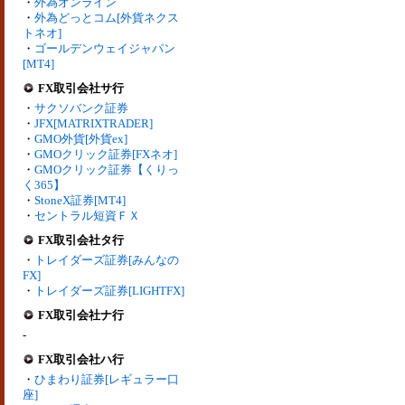
・
外為オンライン
・
外為どっとコム[外貨ネクス
トネオ]
・
ゴールデンウェイジャパン
[MT4]
FX取引会社サ行
・
サクソバンク証券
・
JFX[MATRIXTRADER]
・
GMO外貨[外貨ex]
・
GMOクリック証券[FXネオ]
・
GMOクリック証券【くりっ
く365】
・
StoneX証券[MT4]
・
セントラル短資ＦＸ
FX取引会社タ行
・
トレイダーズ証券[みんなの
FX]
・
トレイダーズ証券[LIGHTFX]
FX取引会社ナ行
-
FX取引会社ハ行
・
ひまわり証券[レギュラー口
座]