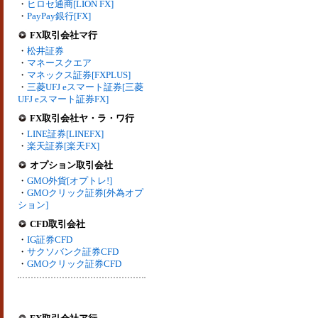
・
ヒロセ通商[LION FX]
・
PayPay銀行[FX]
FX取引会社マ行
・
松井証券
・
マネースクエア
・
マネックス証券[FXPLUS]
・
三菱UFJ eスマート証券[三菱
UFJ eスマート証券FX]
FX取引会社ヤ・ラ・ワ行
・
LINE証券[LINEFX]
・
楽天証券[楽天FX]
オプション取引会社
・
GMO外貨[オプトレ!]
・
GMOクリック証券[外為オプ
ション]
CFD取引会社
・
IG証券CFD
・
サクソバンク証券CFD
・
GMOクリック証券CFD