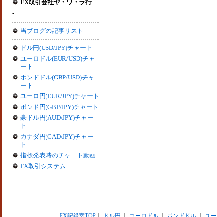
FX取引会社ヤ・ワ・ラ行
-
当ブログの記事リスト
ドル円(USD/JPY)チャート
ユーロドル(EUR/USD)チャ
ート
ポンドドル(GBP/USD)チャ
ート
ユーロ円(EUR/JPY)チャート
ポンド円(GBP/JPY)チャート
豪ドル円(AUD/JPY)チャー
ト
カナダ円(CAD/JPY)チャー
ト
指標発表時のチャート動画
FX取引システム
FX記録室TOP
｜
ドル円
｜
ユーロドル
｜
ポンドドル
｜
ユー