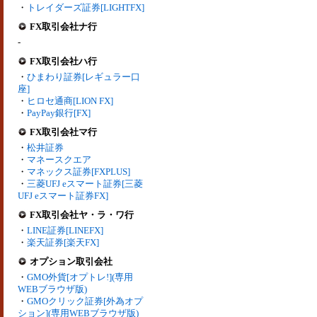
・
トレイダーズ証券[LIGHTFX]
FX取引会社ナ行
-
FX取引会社ハ行
・
ひまわり証券[レギュラー口
座]
・
ヒロセ通商[LION FX]
・
PayPay銀行[FX]
FX取引会社マ行
・
松井証券
・
マネースクエア
・
マネックス証券[FXPLUS]
・
三菱UFJ eスマート証券[三菱
UFJ eスマート証券FX]
FX取引会社ヤ・ラ・ワ行
・
LINE証券[LINEFX]
・
楽天証券[楽天FX]
オプション取引会社
・
GMO外貨[オプトレ!](専用
WEBブラウザ版)
・
GMOクリック証券[外為オプ
ション](専用WEBブラウザ版)