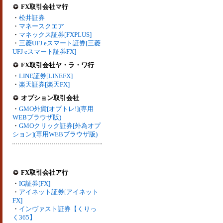
FX取引会社マ行
・
松井証券
・
マネースクエア
・
マネックス証券[FXPLUS]
・
三菱UFJ eスマート証券[三菱
UFJ eスマート証券FX]
FX取引会社ヤ・ラ・ワ行
・
LINE証券[LINEFX]
・
楽天証券[楽天FX]
オプション取引会社
・
GMO外貨[オプトレ!](専用
WEBブラウザ版)
・
GMOクリック証券[外為オプ
ション](専用WEBブラウザ版)
FX取引会社ア行
・
IG証券[FX]
・
アイネット証券[アイネット
FX]
・
インヴァスト証券【くりっ
く365】