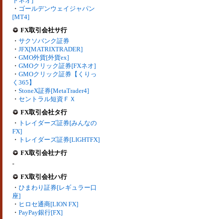
トネオ]
・
ゴールデンウェイジャパン
[MT4]
FX取引会社サ行
・
サクソバンク証券
・
JFX[MATRIXTRADER]
・
GMO外貨[外貨ex]
・
GMOクリック証券[FXネオ]
・
GMOクリック証券【くりっ
く365】
・
StoneX証券[MetaTrader4]
・
セントラル短資ＦＸ
FX取引会社タ行
・
トレイダーズ証券[みんなの
FX]
・
トレイダーズ証券[LIGHTFX]
FX取引会社ナ行
-
FX取引会社ハ行
・
ひまわり証券[レギュラー口
座]
・
ヒロセ通商[LION FX]
・
PayPay銀行[FX]