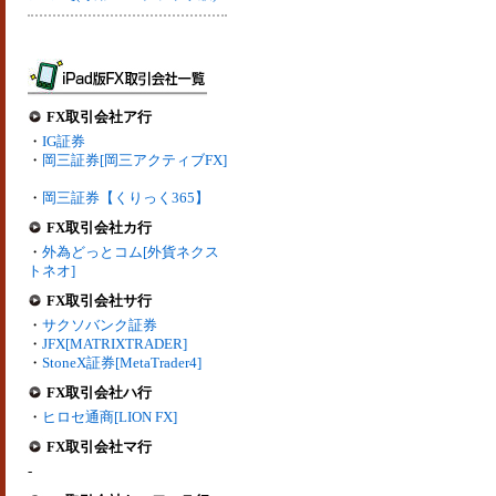
FX取引会社ア行
・
IG証券
・
岡三証券[岡三アクティブFX]
・
岡三証券【くりっく365】
FX取引会社カ行
・
外為どっとコム[外貨ネクス
トネオ]
FX取引会社サ行
・
サクソバンク証券
・
JFX[MATRIXTRADER]
・
StoneX証券[MetaTrader4]
FX取引会社ハ行
・
ヒロセ通商[LION FX]
FX取引会社マ行
-