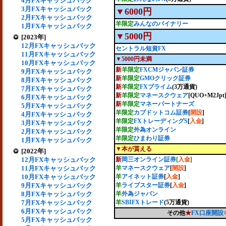
4月FXキャッシュバック
3月FXキャッシュバック
▼6000円
2月FXキャッシュバック
羊限定
みんなのバイナリー
1月FXキャッシュバック
▼5000円
[2023年]
12月FXキャッシュバック
セントラル短資FX
11月FXキャッシュバック
▼5000円未満
10月FXキャッシュバック
新
羊限定
FXCMジャパン証券
9月FXキャッシュバック
新
羊限定
GMOクリック証券
8月FXキャッシュバック
新
羊限定
FXプライム
(3万通貨)
7月FXキャッシュバック
新
羊限定
マネースクウェア
[QUO+M2Jpt
6月FXキャッシュバック
新
羊限定
マネーパートナーズ
5月FXキャッシュバック
羊限定
カブドットコム証券
[
開設
]
4月FXキャッシュバック
羊限定
FXトレーディングS
[
入金
]
3月FXキャッシュバック
羊限定
外為オンライン
2月FXキャッシュバック
羊限定
ひまわり証券
1月FXキャッシュバック
▼本が貰える
[2022年]
12月FXキャッシュバック
新
岡三オンライン証券
[
入金
]
11月FXキャッシュバック
羊
マネースクウェア
[
開設
]
10月FXキャッシュバック
羊
アイネット証券
[
入金
]
9月FXキャッシュバック
羊
ライブスター証券
[
入金
]
8月FXキャッシュバック
羊
外為ジャパン
7月FXキャッシュバック
羊
SBIFXトレード
(5万通貨)
6月FXキャッシュバック
その他
★
FX口座開
5月FXキャッシュバック