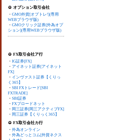
オプション取引会社
・
GMO外貨[オプトレ!](専用
WEBブラウザ版)
・
GMOクリック証券[外為オプ
ション](専用WEBブラウザ版)
FX取引会社ア行
・
IG証券[FX]
・
アイネット証券[アイネット
FX]
・
インヴァスト証券【くりっ
く365】
・
SBI FXトレード[SBI
FXTRADE]
・
SBI証券
・
FXブロードネット
・
岡三証券[岡三アクティブFX]
・
岡三証券【くりっく365】
FX取引会社カ行
・
外為オンライン
・
外為どっとコム[外貨ネクス